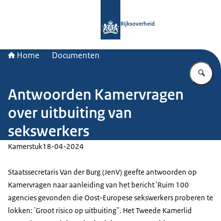
Naar de homepage van Rijksoverheid
Rijksoverheid
Home
Documenten
Vu
Antwoorden Kamervragen
over uitbuiting van
sekswerkers
Kamerstuk
18-04-2024
Staatssecretaris Van der Burg (JenV) geefte antwoorden op
Kamervragen naar aanleiding van het bericht 'Ruim 100
agencies gevonden die Oost-Europese sekswerkers proberen te
lokken: 'Groot risico op uitbuiting''. Het Tweede Kamerlid