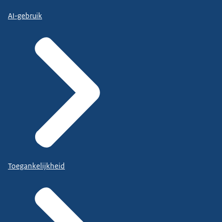
AI-gebruik
Toegankelijkheid