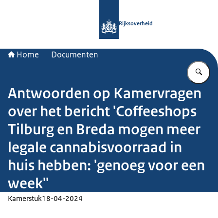
Naar de homepage van Rijksoverheid
Rijksoverheid
Home
Documenten
Vu
Antwoorden op Kamervragen
over het bericht 'Coffeeshops
Tilburg en Breda mogen meer
legale cannabisvoorraad in
huis hebben: 'genoeg voor een
week''
Kamerstuk
18-04-2024