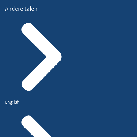
Andere talen
English