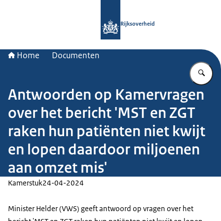
Naar de homepage van Rijksoverheid
Rijksoverheid
Home
Documenten
Vu
Antwoorden op Kamervragen
over het bericht 'MST en ZGT
raken hun patiënten niet kwijt
en lopen daardoor miljoenen
aan omzet mis'
Kamerstuk
24-04-2024
Minister Helder (VWS) geeft antwoord op vragen over het