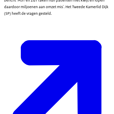
bericht 'MST en ZGT raken hun patiënten niet kwijt en lopen
daardoor miljoenen aan omzet mis'. Het Tweede Kamerlid Dijk
(SP) heeft de vragen gesteld.