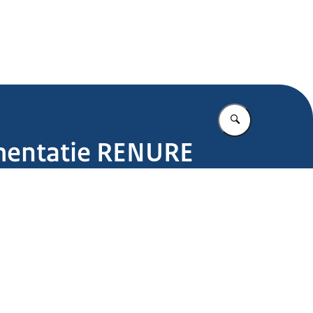
.nl
Vul in wat u z
ementatie RENURE