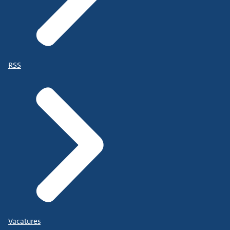
RSS
Vacatures