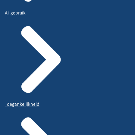
AI-gebruik
Toegankelijkheid