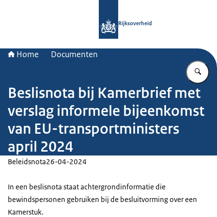
Naar de homepage van Rijksoverheid
Rijksoverheid
Home
Documenten
Vu
Beslisnota bij Kamerbrief met
verslag informele bijeenkomst
van EU-transportministers
april 2024
Beleidsnota
26-04-2024
In een beslisnota staat achtergrondinformatie die
bewindspersonen gebruiken bij de besluitvorming over een
Kamerstuk.