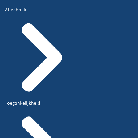
AI-gebruik
Toegankelijkheid