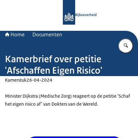
Naar de homepage van Rijksoverheid
Rijksoverheid
Home
Documenten
Vu
Kamerbrief over petitie
'Afschaffen Eigen Risico'
Kamerstuk
26-04-2024
Minister Dijkstra (Medische Zorg) reageert op de petitie ‘Schaf
het eigen risico af’ van Dokters van de Wereld.