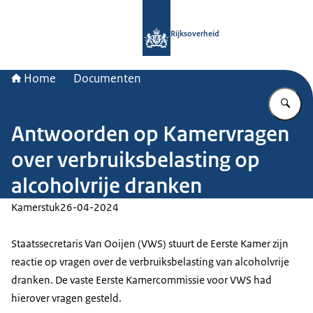
Naar de homepage van Rijksoverheid
Rijksoverheid
Home
Documenten
Vu
Antwoorden op Kamervragen
over verbruiksbelasting op
alcoholvrije dranken
Kamerstuk
26-04-2024
Staatssecretaris Van Ooijen (VWS) stuurt de Eerste Kamer zijn
reactie op vragen over de verbruiksbelasting van alcoholvrije
dranken. De vaste Eerste Kamercommissie voor VWS had
hierover vragen gesteld.