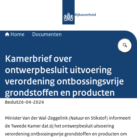
Naar de homepage van Rijksoverheid
Rijksoverheid
Home
Documenten
Vu
Kamerbrief over
ontwerpbesluit uitvoering
verordening ontbossingsvrije
grondstoffen en producten
Besluit
26-04-2024
Minister Van der Wal-Zeggelink (Natuur en Stikstof) informeert
de Tweede Kamer dat zij het ontwerpbesluit uitvoering
verordening ontbossingsvrije grondstoffen en producten om