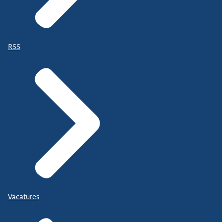
RSS
Vacatures