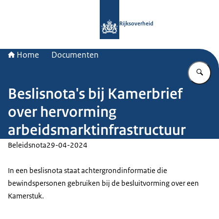
Naar de homepage van Rijksoverheid
Rijksoverheid
Home
Documenten
Vu
Beslisnota's bij Kamerbrief
over hervorming
arbeidsmarktinfrastructuur
Beleidsnota
29-04-2024
In een beslisnota staat achtergrondinformatie die
bewindspersonen gebruiken bij de besluitvorming over een
Kamerstuk.