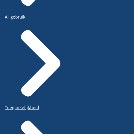
AI-gebruik
Toegankelijkheid