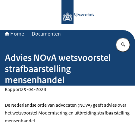
Naar de homepage van Rijksoverheid
Rijksoverheid
Home
Documenten
Vu
Advies NOvA wetsvoorstel
strafbaarstelling
mensenhandel
Rapport
29-04-2024
De Nederlandse orde van advocaten (NOvA) geeft advies over
het wetsvoorstel Modernisering en uitbreiding strafbaarstelling
mensenhandel.