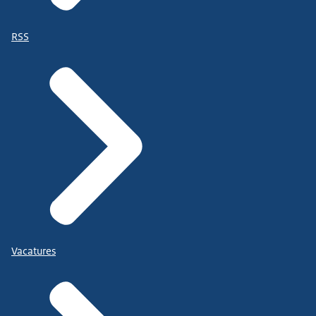
RSS
Vacatures