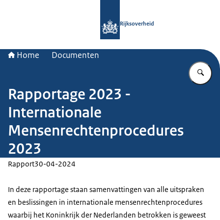
Naar de homepage van Rijksoverheid
Rijksoverheid
Home
Documenten
Vu
Rapportage 2023 -
Internationale
Mensenrechtenprocedures
2023
Rapport
30-04-2024
In deze rapportage staan samenvattingen van alle uitspraken
en beslissingen in internationale mensenrechtenprocedures
waarbij het Koninkrijk der Nederlanden betrokken is geweest