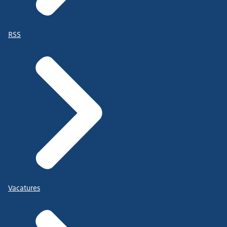
RSS
Vacatures