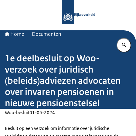
Naar de homepage van Rijksoverheid
Rijksoverheid
Home
Documenten
Vu
1e deelbesluit op Woo-
verzoek over juridisch
(beleids)adviezen advocaten
over invaren pensioenen in
nieuwe pensioenstelsel
Woo-besluit
01-05-2024
Besluit op een verzoek om informatie over juridische