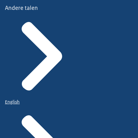
Andere talen
English