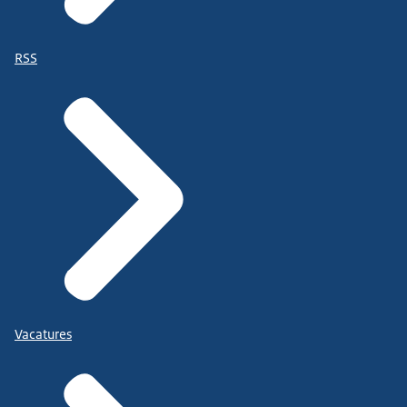
RSS
Vacatures