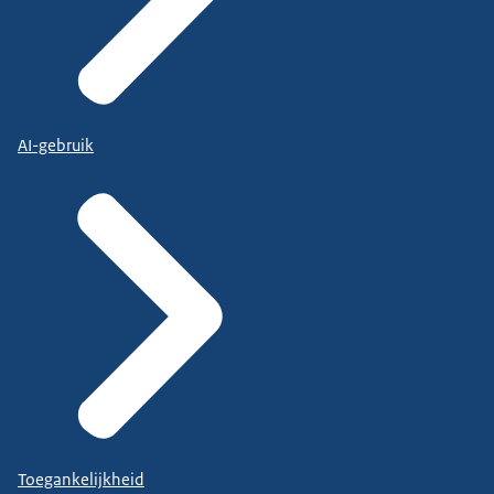
AI-gebruik
Toegankelijkheid