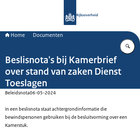
Naar de homepage van Rijksoverheid
Rijksoverheid
Home
Documenten
Vu
Beslisnota's bij Kamerbrief
over stand van zaken Dienst
Toeslagen
Beleidsnota
06-05-2024
In een beslisnota staat achtergrondinformatie die
bewindspersonen gebruiken bij de besluitvorming over een
Kamerstuk.