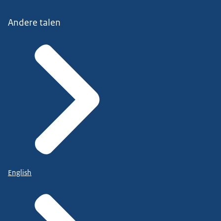
Andere talen
English