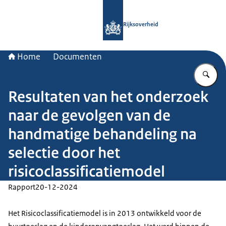
Naar de homepage van Rijksoverheid
Rijksoverheid
Home
Documenten
Vu
Resultaten van het onderzoek
naar de gevolgen van de
handmatige behandeling na
selectie door het
risicoclassificatiemodel
Rapport
20-12-2024
Het Risicoclassificatiemodel is in 2013 ontwikkeld voor de