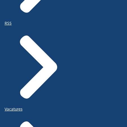
RSS
Vacatures