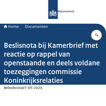
Naar de homepage van Rijksoverheid
Rijksoverheid
Home
Documenten
Vu
Beslisnota bij Kamerbrief met
reactie op rappel van
openstaande en deels voldane
toezeggingen commissie
Koninkrijksrelaties
Beleidsnota
07-05-2024