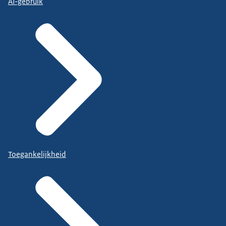
AI-gebruik
Toegankelijkheid