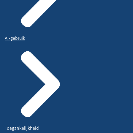
AI-gebruik
Toegankelijkheid