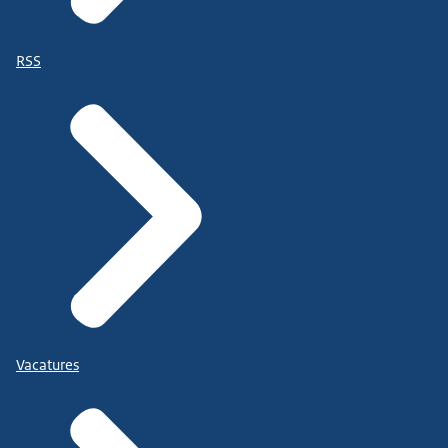
RSS
Vacatures