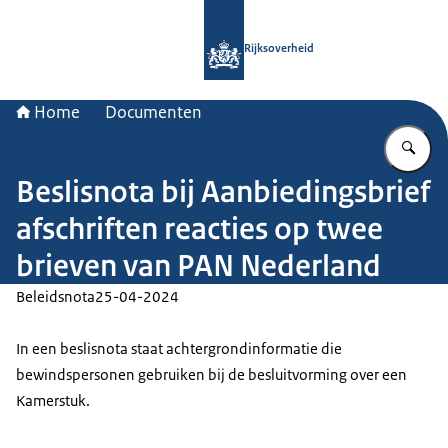
Naar de homepage van Rijksoverheid
Rijksoverheid
Home
Documenten
Vu
Beslisnota bij Aanbiedingsbrief
afschriften reacties op twee
brieven van PAN Nederland
Beleidsnota
25-04-2024
In een beslisnota staat achtergrondinformatie die
bewindspersonen gebruiken bij de besluitvorming over een
Kamerstuk.