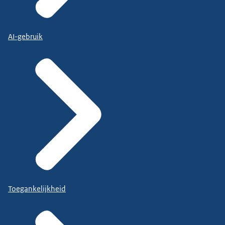
AI-gebruik
Toegankelijkheid