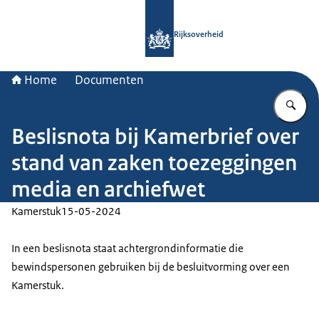
Naar de homepage van Rijksoverheid
Rijksoverheid
Home
Documenten
Vu
Beslisnota bij Kamerbrief over
stand van zaken toezeggingen
media en archiefwet
Kamerstuk
15-05-2024
In een beslisnota staat achtergrondinformatie die
bewindspersonen gebruiken bij de besluitvorming over een
Kamerstuk.