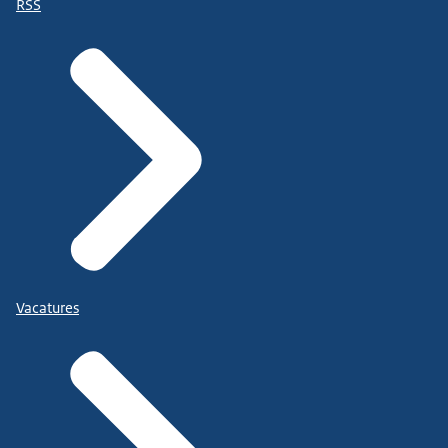
RSS
Vacatures