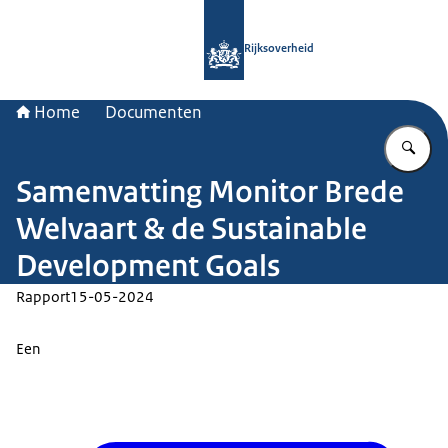
Naar de homepage van Rijksoverheid
Rijksoverheid
Home
Documenten
Vu
Samenvatting Monitor Brede
Welvaart & de Sustainable
Development Goals
Rapport
15-05-2024
Een