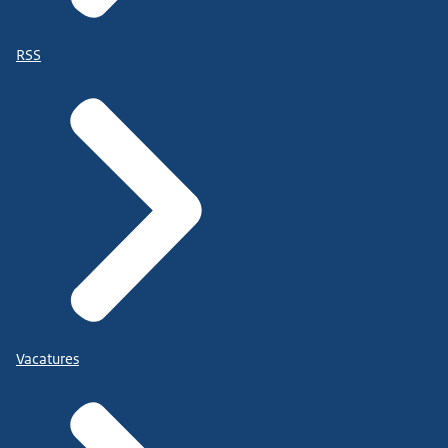
RSS
Vacatures