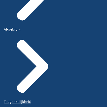
AI-gebruik
Toegankelijkheid