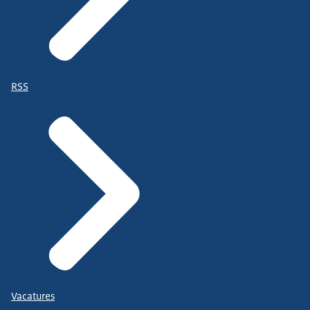
RSS
Vacatures