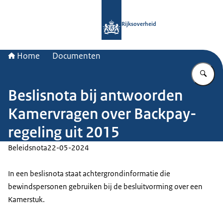
Naar de homepage van Rijksoverheid
Rijksoverheid
Home
Documenten
Vu
Beslisnota bij antwoorden
Kamervragen over Backpay-
regeling uit 2015
Beleidsnota
22-05-2024
In een beslisnota staat achtergrondinformatie die
bewindspersonen gebruiken bij de besluitvorming over een
Kamerstuk.