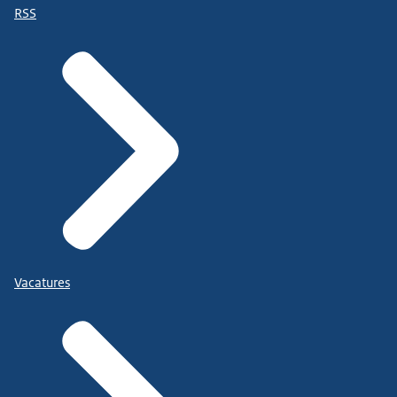
RSS
Vacatures