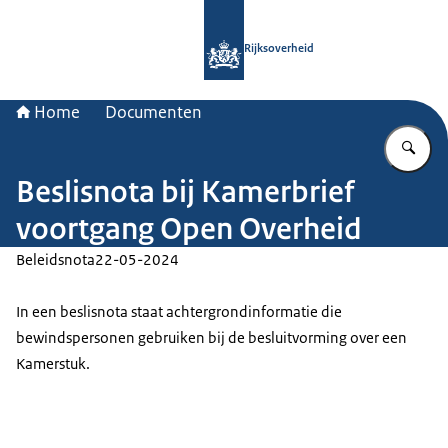
Naar de homepage van Rijksoverheid
Rijksoverheid
Home
Documenten
Vu
Beslisnota bij Kamerbrief
voortgang Open Overheid
Beleidsnota
22-05-2024
In een beslisnota staat achtergrondinformatie die
bewindspersonen gebruiken bij de besluitvorming over een
Kamerstuk.