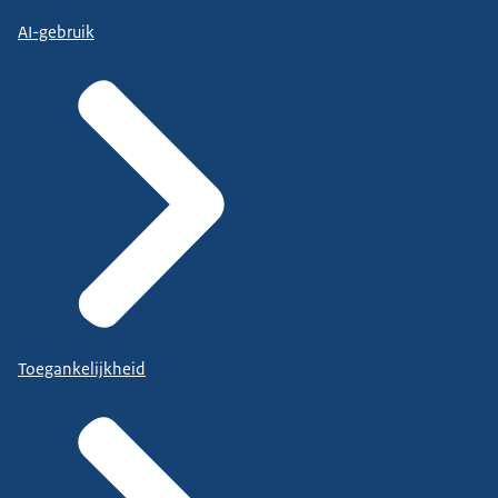
AI-gebruik
Toegankelijkheid