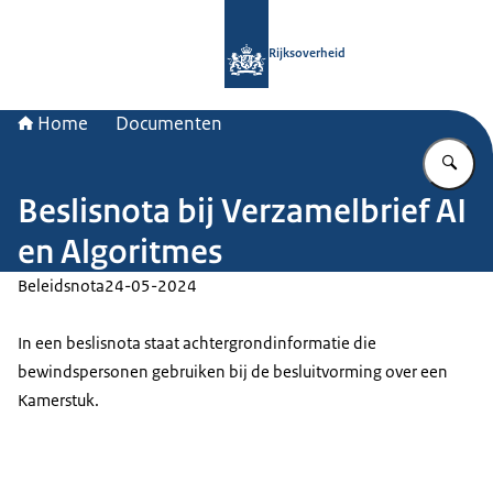
Naar de homepage van Rijksoverheid
Rijksoverheid
Home
Documenten
Vu
Beslisnota bij Verzamelbrief AI
en Algoritmes
Beleidsnota
24-05-2024
In een beslisnota staat achtergrondinformatie die
bewindspersonen gebruiken bij de besluitvorming over een
Kamerstuk.