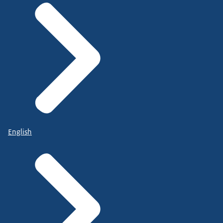
English