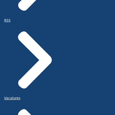
RSS
Vacatures