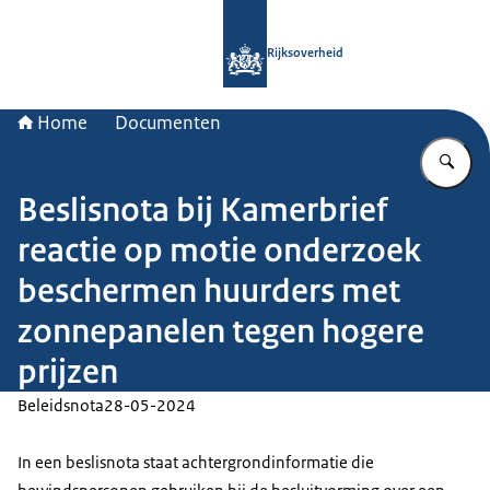
Naar de homepage van Rijksoverheid
Rijksoverheid
Home
Documenten
Vu
Beslisnota bij Kamerbrief
reactie op motie onderzoek
beschermen huurders met
zonnepanelen tegen hogere
prijzen
Beleidsnota
28-05-2024
In een beslisnota staat achtergrondinformatie die