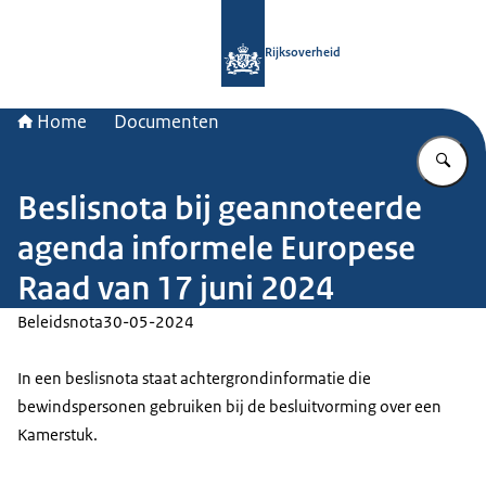
Naar de homepage van Rijksoverheid
Rijksoverheid
Home
Documenten
Vu
Beslisnota bij geannoteerde
agenda informele Europese
Raad van 17 juni 2024
Beleidsnota
30-05-2024
In een beslisnota staat achtergrondinformatie die
bewindspersonen gebruiken bij de besluitvorming over een
Kamerstuk.