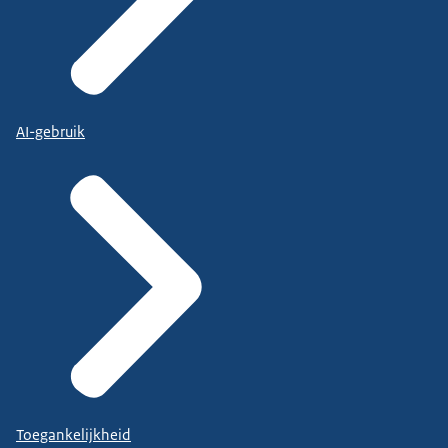
AI-gebruik
Toegankelijkheid