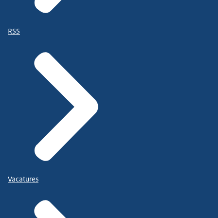
RSS
Vacatures