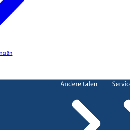
anciën
Andere talen
Servic