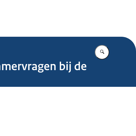
.nl
Vul in wat u z
amervragen bij de