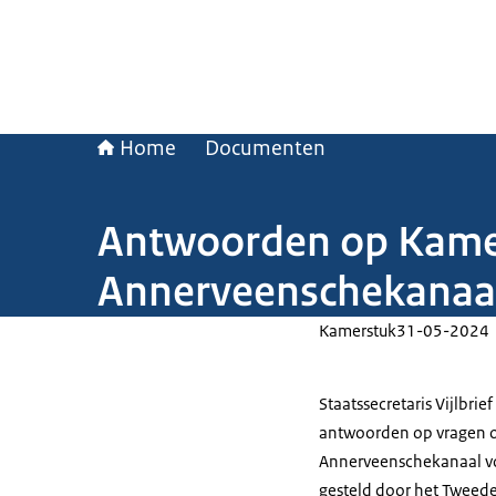
Home
Documenten
Antwoorden op Kamer
Annerveenschekanaal
Kamerstuk
31-05-2024
Staatssecretaris Vijlbri
antwoorden op vragen ov
Annerveenschekanaal vo
gesteld door het Tweed