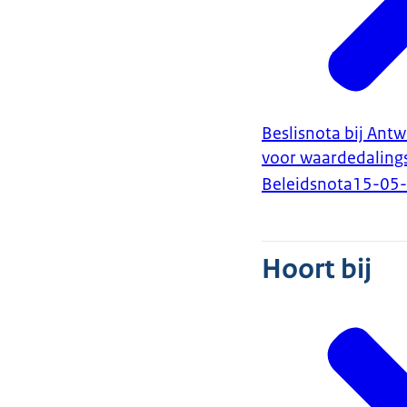
Beslisnota bij An
voor waardedaling
Beleidsnota
15-05
Hoort bij