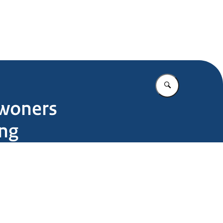
.nl
Vul in wat u z
ewoners
ing