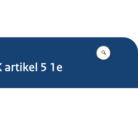
.nl
Vul in wat u z
 artikel 5 1e