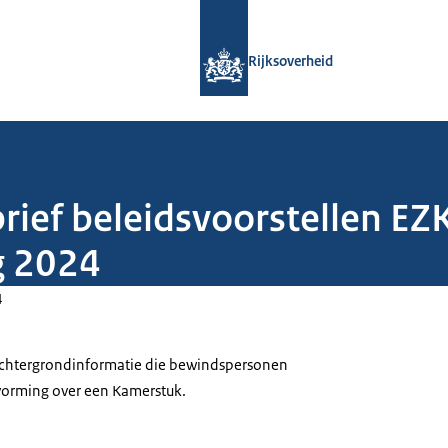
Naar de homepage van Rijksoverheid
Rijksoverheid
rief beleidsvoorstellen EZK
g 2024
4
 achtergrondinformatie die bewindspersonen
tvorming over een Kamerstuk.