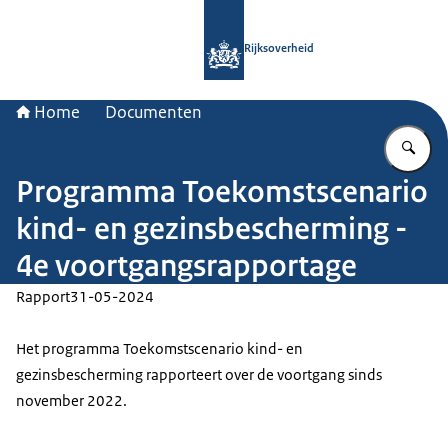
Naar de homepage van Rijksoverheid
Rijksoverheid
Home
Documenten
Vu
Programma Toekomstscenario
kind- en gezinsbescherming -
4e voortgangsrapportage
Rapport
31-05-2024
Het programma Toekomstscenario kind- en
gezinsbescherming rapporteert over de voortgang sinds
november 2022.