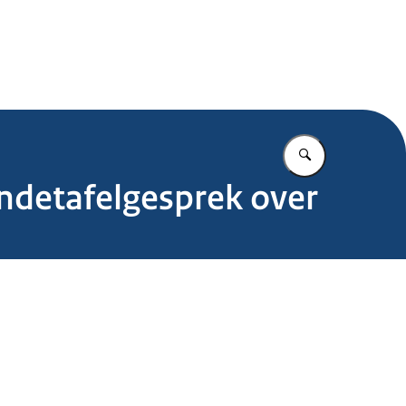
.nl
Vul in wat u z
ndetafelgesprek over