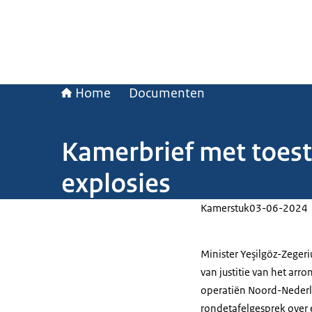
Home
Documenten
Kamerbrief met toes
explosies
Kamerstuk
03-06-2024
Minister Yeşilgöz-Zeger
van justitie van het ar
operatiën Noord-Nederla
rondetafelgesprek over 