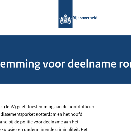
Naar de homepage van Rijksoverheid
Rijksoverheid
temming voor deelname ro
ius (JenV) geeft toestemming aan de hoofdofficier
rondissementsparket Rotterdam en het hoofd
nd bij de politie voor deelname aan het
explosies en ondermijnende criminaliteit. Het