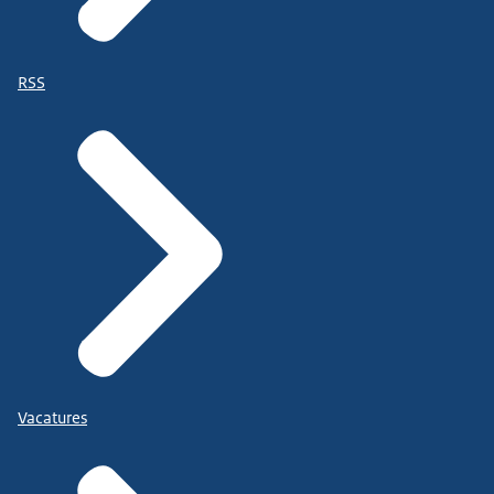
RSS
Vacatures