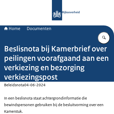
Naar de homepage van Rijksoverheid
Rijksoverheid
Home
Documenten
Vu
Beslisnota bij Kamerbrief over
peilingen voorafgaand aan een
verkiezing en bezorging
verkiezingspost
Beleidsnota
04-06-2024
In een beslisnota staat achtergrondinformatie die
bewindspersonen gebruiken bij de besluitvorming over een
Kamerstuk.