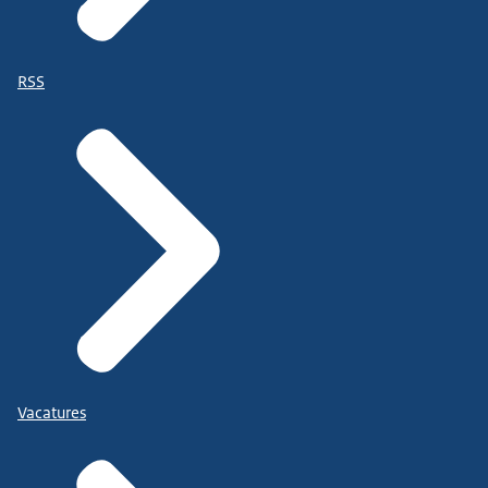
RSS
Vacatures