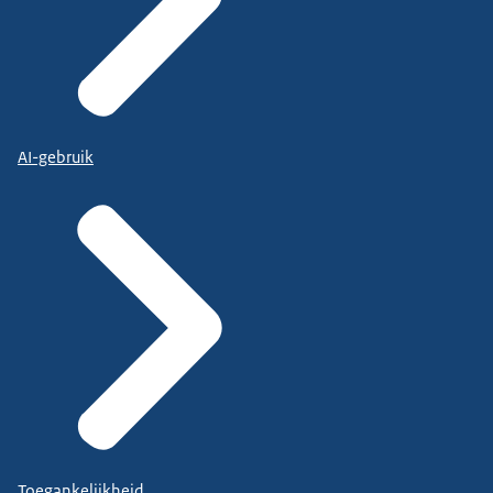
AI-gebruik
Toegankelijkheid