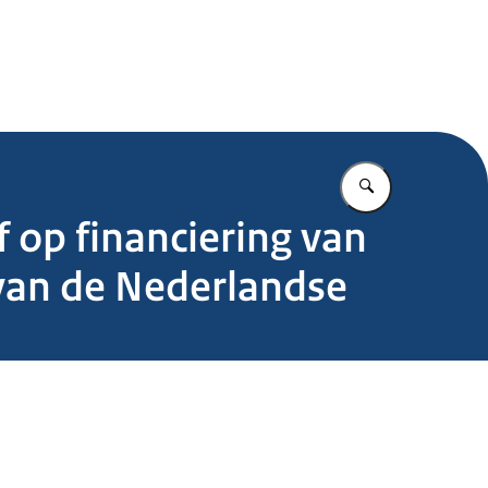
.nl
Vul in wat u z
f op financiering van
 van de Nederlandse