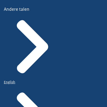
Andere talen
English