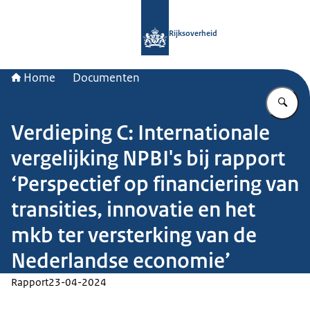
Naar de homepage van Rijksoverheid
Rijksoverheid
Home
Documenten
Vu
Verdieping C: Internationale
vergelijking NPBI's bij rapport
‘Perspectief op financiering van
transities, innovatie en het
mkb ter versterking van de
Nederlandse economie’
Rapport
23-04-2024