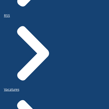
RSS
Vacatures