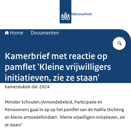
Naar de homepage van Rijksoverheid
Rijksoverheid
Home
Documenten
Vu
Kamerbrief met reactie op
pamflet 'Kleine vrijwilligers
initiatieven, zie ze staan'
Kamerstuk
06-06-2024
Minister Schouten (Armoedebeleid, Participatie en
Pensioenen) gaat in op op het pamflet van de Haëlla Stichting
en kleine armoedefondsen: 'Kleine vrijwilligers initiatieven, zie
ze staan!'