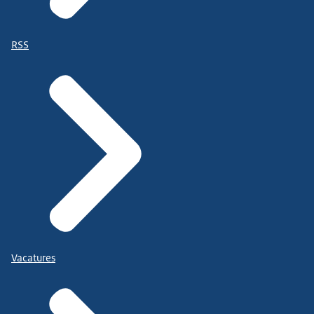
RSS
Vacatures