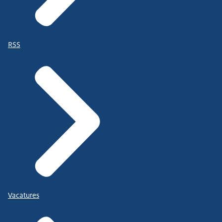
RSS
Vacatures