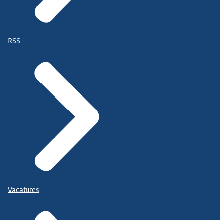
RSS
Vacatures