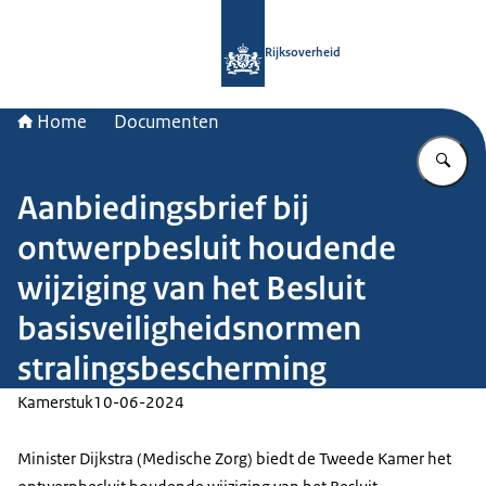
Naar de homepage van Rijksoverheid
Rijksoverheid
Home
Documenten
Vu
Aanbiedingsbrief bij
ontwerpbesluit houdende
wijziging van het Besluit
basisveiligheidsnormen
stralingsbescherming
Kamerstuk
10-06-2024
Minister Dijkstra (Medische Zorg) biedt de Tweede Kamer het