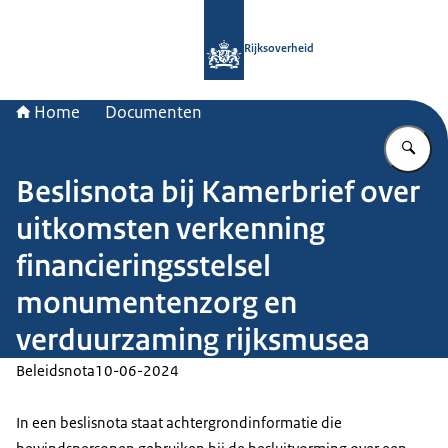
Naar de homepage van Rijksoverheid
Rijksoverheid
Home
Documenten
Vu
Beslisnota bij Kamerbrief over
uitkomsten verkenning
financieringsstelsel
monumentenzorg en
verduurzaming rijksmusea
Beleidsnota
10-06-2024
In een beslisnota staat achtergrondinformatie die