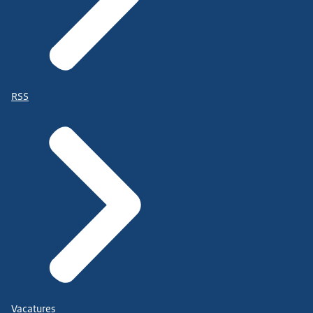
RSS
Vacatures