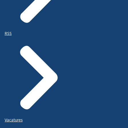
RSS
Vacatures