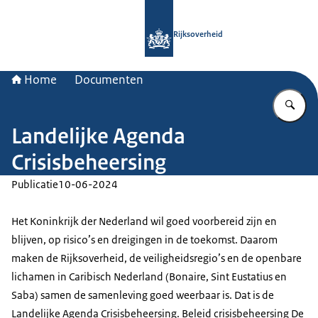
Naar de homepage van Rijksoverheid
Rijksoverheid
Home
Documenten
Vu
Landelijke Agenda
Crisisbeheersing
Publicatie
10-06-2024
Het Koninkrijk der Nederland wil goed voorbereid zijn en
blijven, op risico’s en dreigingen in de toekomst. Daarom
maken de Rijksoverheid, de veiligheidsregio’s en de openbare
lichamen in Caribisch Nederland (Bonaire, Sint Eustatius en
Saba) samen de samenleving goed weerbaar is. Dat is de
Landelijke Agenda Crisisbeheersing. Beleid crisisbeheersing De